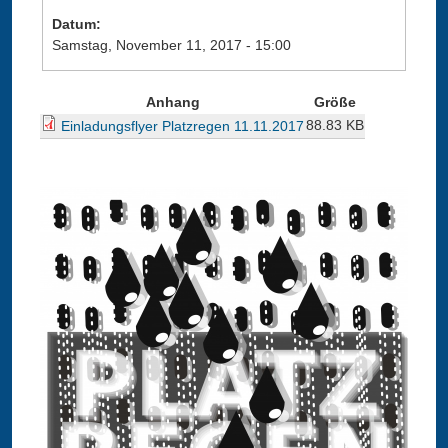
u
Datum:
s
Samstag, November 11, 2017 - 15:00
b
l
e
Anhang
Größe
n
88.83 KB
Einladungsflyer Platzregen 11.11.2017
d
e
n