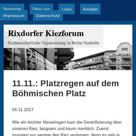
Startseite
Über uns
Links
Kontakt
Jump to navigation
Hauptmenü
Impressum
Datenschutz
Rixdorfer Kiezforum
Nachbarschaftliche Organisierung in Berlin Neukölln
11.11.: Platzregen auf dem
Böhmischen Platz
05.11.2017
Wie ein leichter Nieselregen kam die Gentrifizierung über
unseren Kiez, langsam und kaum merklich. Zuerst
mussten nur wenige den Kiez verlassen, denn es gab ja